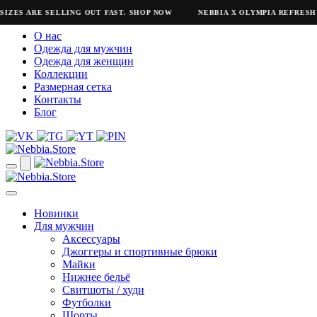
SIZES ARE SELLING OUT FAST. SHOP NOW
NEBBIA X OLYMPIA REFRESH
О нас
Одежда для мужчин
Одежда для женщин
Коллекции
Размерная сетка
Контакты
Блог
Новинки
Для мужчин
Аксессуары
Джоггеры и спортивные брюки
Майки
Нижнее бельё
Свитшоты / худи
Футболки
Шорты