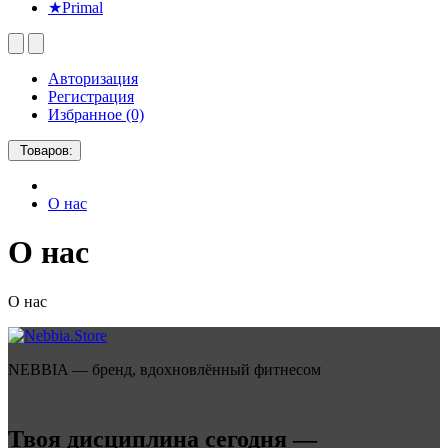
★Primal
Авторизация
Регистрация
Избранное (0)
Товаров:
О нас
О нас
О нас
NEBBIA — бренд, вдохновлённый фитнесом
Твоя дисциплина сегодня —