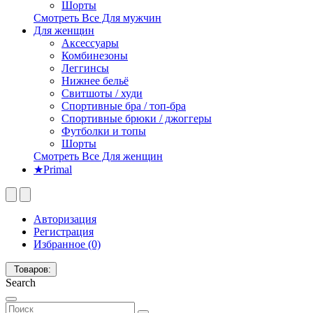
Шорты
Смотреть Все Для мужчин
Для женщин
Аксессуары
Комбинезоны
Леггинсы
Нижнее бельё
Свитшоты / худи
Спортивные бра / топ-бра
Спортивные брюки / джоггеры
Футболки и топы
Шорты
Смотреть Все Для женщин
★Primal
Авторизация
Регистрация
Избранное (0)
Товаров:
Search