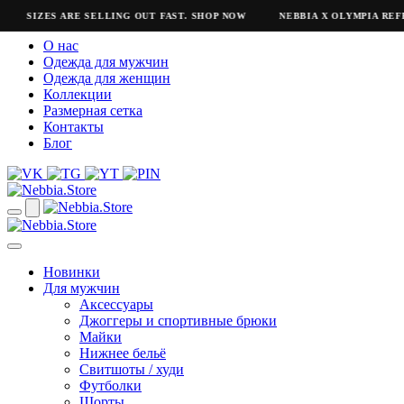
SIZES ARE SELLING OUT FAST. SHOP NOW
NEBBIA X OLYMPIA REFR
О нас
Одежда для мужчин
Одежда для женщин
Коллекции
Размерная сетка
Контакты
Блог
Новинки
Для мужчин
Аксессуары
Джоггеры и спортивные брюки
Майки
Нижнее бельё
Свитшоты / худи
Футболки
Шорты