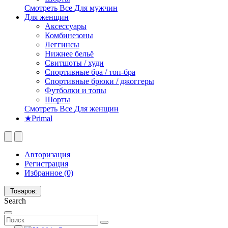
Смотреть Все Для мужчин
Для женщин
Аксессуары
Комбинезоны
Леггинсы
Нижнее бельё
Свитшоты / худи
Спортивные бра / топ-бра
Спортивные брюки / джоггеры
Футболки и топы
Шорты
Смотреть Все Для женщин
★Primal
Авторизация
Регистрация
Избранное (0)
Товаров:
Search