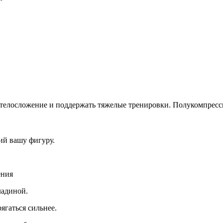
е телосложение и поддержать тяжелые тренировки. Полукомпрес
й вашу фигуру.
ения
ладиной.
ягаться сильнее.