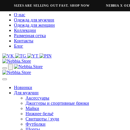
SIZES ARE SELLING OUT FAST. SHOP NOW
NEBBIA X OLYMP
О нас
Одежда для мужчин
Одежда для женщин
Коллекции
Размерная сетка
Контакты
Блог
Новинки
Для мужчин
Аксессуары
Джоггеры и спортивные брюки
Майки
Нижнее бельё
Свитшоты / худи
Футболки
Шорты