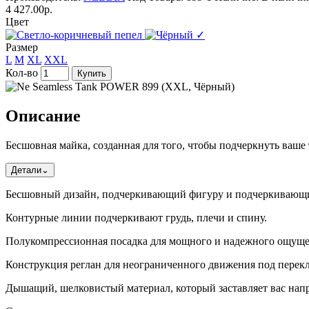
4 427.00р.
Цвет
✓
Размер
L
M
XL
XXL
Кол-во
Купить
Описание
Бесшовная майка, созданная для того, чтобы подчеркнуть ваш
Детали
⌄
Бесшовный дизайн, подчеркивающий фигуру и подчеркивающи
Контурные линии подчеркивают грудь, плечи и спину.
Полукомпрессионная посадка для мощного и надежного ощущ
Конструкция реглан для неограниченного движения под перек
Дышащий, шелковистый материал, который заставляет вас напр