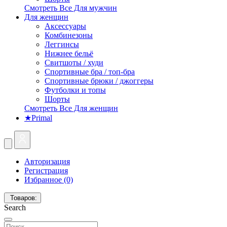
Смотреть Все Для мужчин
Для женщин
Аксессуары
Комбинезоны
Леггинсы
Нижнее бельё
Свитшоты / худи
Спортивные бра / топ-бра
Спортивные брюки / джоггеры
Футболки и топы
Шорты
Смотреть Все Для женщин
★Primal
Авторизация
Регистрация
Избранное (0)
Товаров:
Search