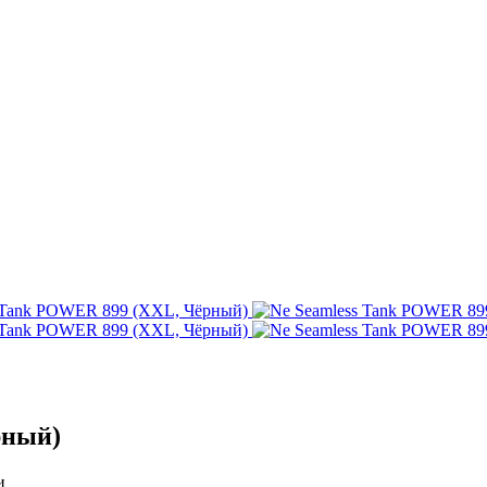
рный)
и