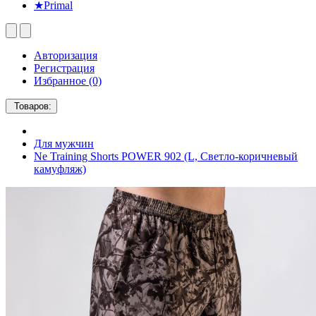
★Primal
Авторизация
Регистрация
Избранное (0)
Товаров:
Для мужчин
Ne Training Shorts POWER 902 (L, Светло-коричневый
камуфляж)