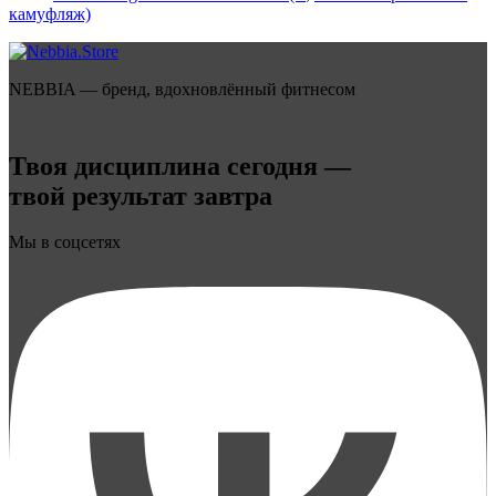
камуфляж)
NEBBIA — бренд, вдохновлённый фитнесом
Твоя дисциплина сегодня —
твой результат завтра
Мы в соцсетях