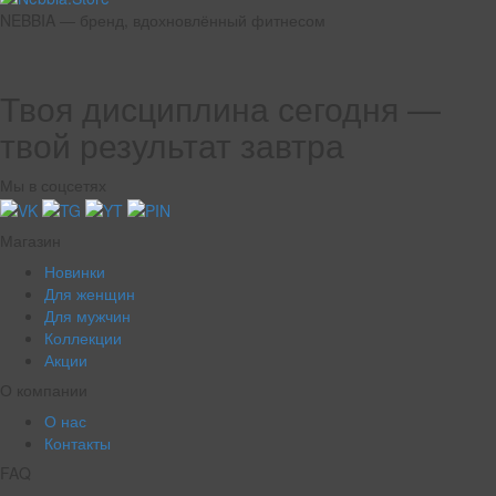
NEBBIA — бренд, вдохновлённый фитнесом
Твоя дисциплина сегодня —
твой результат завтра
Мы в соцсетях
Магазин
Новинки
Для женщин
Для мужчин
Коллекции
Акции
О компании
О нас
Контакты
FAQ