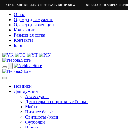
SIZES ARE SELLING OUT FAST. SHOP NOW
NEBBIA X OLYMPIA REFRES
О нас
Одежда для мужчин
Одежда для женщин
Коллекции
Размерная сетка
Контакты
Блог
Новинки
Для мужчин
Аксессуары
Джоггеры и спортивные брюки
Майки
Нижнее бельё
Свитшоты / худи
Футболки
Шорты