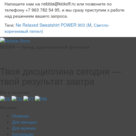
Напишите нам на nebbia@kickoff.ru или позвоните по
телефону +7 963 782 54 95, и мы сразу приступим к работе
над решением вашего запроса.
Теги:
Ne Relaxed Sweatshirt POWER 903 (M
,
Светло-
коричневый пепел)
NEBBIA — бренд, вдохновлённый фитнесом
Твоя дисциплина сегодня —
твой результат завтра
Мы в соцсетях
Магазин
Новинки
Для женщин
Для мужчин
Коллекции