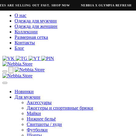
ES ARE SELLING OUT FAST. SHOP NOW
NEBBIA X OLYMPIA REFRESH
О нас
Одежда для мужчин
Одежда для женщин
Коллекции
Размерная сетка
Контакты
Блог
Новинки
Для мужчин
Аксессуары
Джоггеры и спортивные брюки
Майки
Нижнее бельё
Свитшоты / худи
Футболки
Шорты