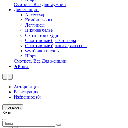
Смотреть Все Для мужчин
Для женщин
Аксессуары
Комбинезоны
Леггинсы
Нижнее бельё
Свитшоты / худи
Спортивные бра / топ-бра
Спортивные брюки / джоггеры
Футболки и топы
Шорты
Смотреть Все Для женщин
★Primal
Авторизация
Регистрация
Избранное (0)
Товаров:
Search