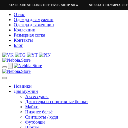
SIZES ARE SELLING OUT FAST. SHOP NOW
NEBBIA X OLYMPIA REFR
О нас
Одежда для мужчин
Одежда для женщин
Коллекции
Размерная сетка
Контакты
Блог
Новинки
Для мужчин
Аксессуары
Джоггеры и спортивные брюки
Майки
Нижнее бельё
Свитшоты / худи
Футболки
Шорты