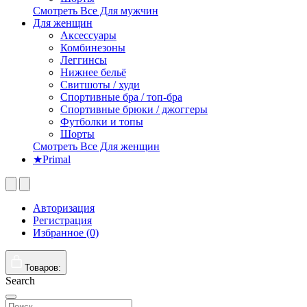
Смотреть Все Для мужчин
Для женщин
Аксессуары
Комбинезоны
Леггинсы
Нижнее бельё
Свитшоты / худи
Спортивные бра / топ-бра
Спортивные брюки / джоггеры
Футболки и топы
Шорты
Смотреть Все Для женщин
★Primal
Авторизация
Регистрация
Избранное (0)
Товаров:
Search