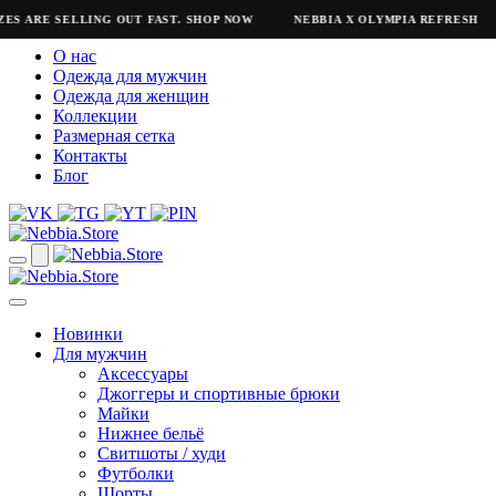
ES ARE SELLING OUT FAST. SHOP NOW
NEBBIA X OLYMPIA REFRESH
О нас
Одежда для мужчин
Одежда для женщин
Коллекции
Размерная сетка
Контакты
Блог
Новинки
Для мужчин
Аксессуары
Джоггеры и спортивные брюки
Майки
Нижнее бельё
Свитшоты / худи
Футболки
Шорты