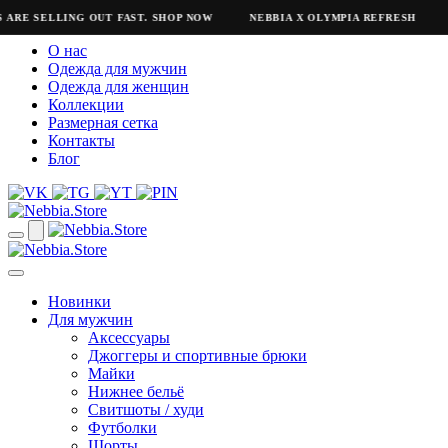
ARE SELLING OUT FAST. SHOP NOW
NEBBIA X OLYMPIA REFRESH
N
О нас
Одежда для мужчин
Одежда для женщин
Коллекции
Размерная сетка
Контакты
Блог
Новинки
Для мужчин
Аксессуары
Джоггеры и спортивные брюки
Майки
Нижнее бельё
Свитшоты / худи
Футболки
Шорты