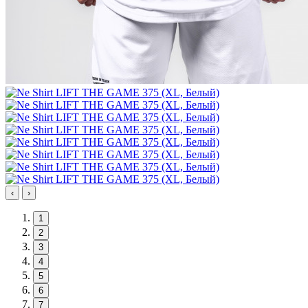
‹
›
1
2
3
4
5
6
7