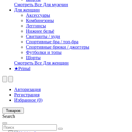
Смотреть Все Для мужчин
Для женщин
Аксессуары
Комбинезоны
Леггинсы
Нижнее бельё
Свитшоты / худи
Спортивные бра / топ-бра
Спортивные брюки / джоггеры
Футболки и топы
Шорты
Смотреть Все Для женщин
★Primal
Авторизация
Регистрация
Избранное (0)
Товаров:
Search