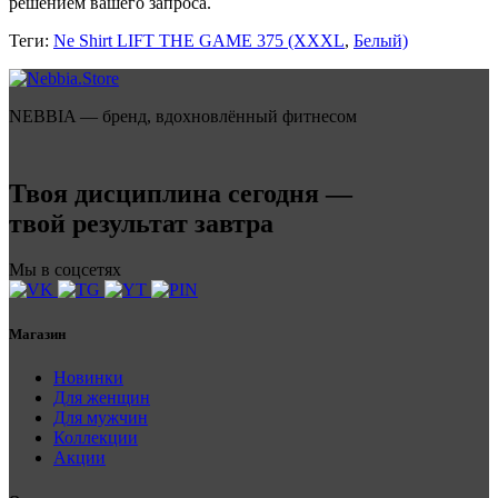
решением вашего запроса.
Теги:
Ne Shirt LIFT THE GAME 375 (XXXL
,
Белый)
NEBBIA — бренд, вдохновлённый фитнесом
Твоя дисциплина сегодня —
твой результат завтра
Мы в соцсетях
Магазин
Новинки
Для женщин
Для мужчин
Коллекции
Акции