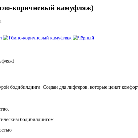
етло-коричневый камуфляж)
и
урой бодибилдинга. Создан для лифтеров, которые ценят комфор
тво.
ссическим бодибилдингом
остью