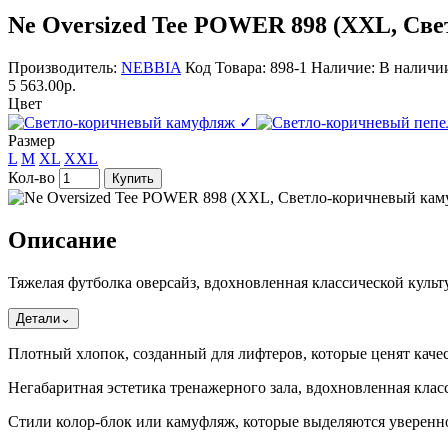
Ne Oversized Tee POWER 898 (XXL, Св
Производитель:
NEBBIA
Код Товара: 898-1
Наличие: В наличи
5 563.00р.
Цвет
✓
Размер
L
M
XL
XXL
Кол-во
Купить
Описание
Тяжелая футболка оверсайз, вдохновленная классической культ
Детали
⌄
Плотный хлопок, созданный для лифтеров, которые ценят качес
Негабаритная эстетика тренажерного зала, вдохновленная кла
Стили колор-блок или камуфляж, которые выделяются уверенн