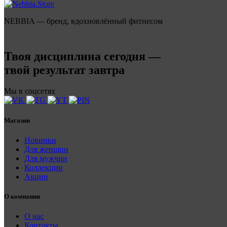
NEBBIA — бренд, вдохновлённый фитнесом
Твоя дисциплина сегодня —
твой результат завтра
Мы в соцсетях
Магазин
Новинки
Для женщин
Для мужчин
Коллекции
Акции
О компании
О нас
Контакты