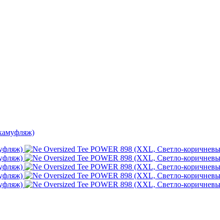
камуфляж)