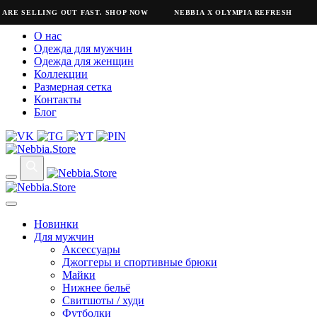
ARE SELLING OUT FAST. SHOP NOW
NEBBIA X OLYMPIA REFRESH
N
О нас
Одежда для мужчин
Одежда для женщин
Коллекции
Размерная сетка
Контакты
Блог
Новинки
Для мужчин
Аксессуары
Джоггеры и спортивные брюки
Майки
Нижнее бельё
Свитшоты / худи
Футболки