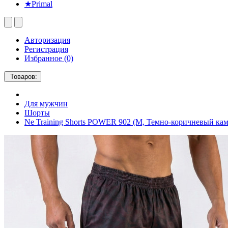
★Primal
Авторизация
Регистрация
Избранное (0)
Товаров:
Для мужчин
Шорты
Ne Training Shorts POWER 902 (M, Темно-коричневый ка