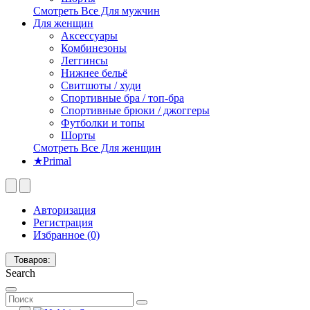
Смотреть Все Для мужчин
Для женщин
Аксессуары
Комбинезоны
Леггинсы
Нижнее бельё
Свитшоты / худи
Спортивные бра / топ-бра
Спортивные брюки / джоггеры
Футболки и топы
Шорты
Смотреть Все Для женщин
★Primal
Авторизация
Регистрация
Избранное (0)
Товаров:
Search