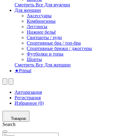
Смотреть Все Для мужчин
Для женщин
Аксессуары
Комбинезоны
Леггинсы
Нижнее бельё
Свитшоты / худи
Спортивные бра / топ-бра
Спортивные брюки / джоггеры
Футболки и топы
Шорты
Смотреть Все Для женщин
★Primal
Авторизация
Регистрация
Избранное (0)
Товаров:
Search