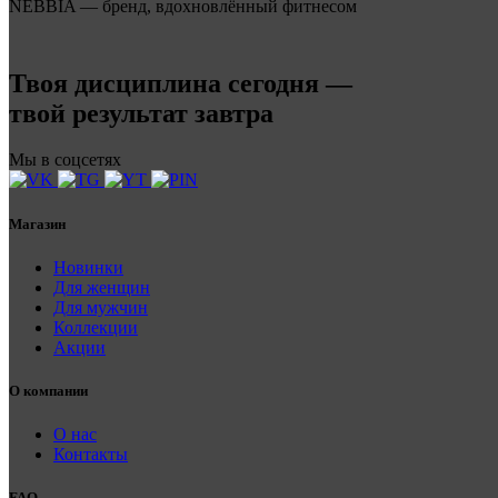
NEBBIA — бренд, вдохновлённый фитнесом
Твоя дисциплина сегодня —
твой результат завтра
Мы в соцсетях
Магазин
Новинки
Для женщин
Для мужчин
Коллекции
Акции
О компании
О нас
Контакты
FAQ