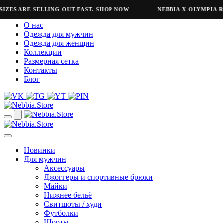
ES ARE SELLING OUT FAST. SHOP NOW
NEBBIA X OLYMPIA REFR
О нас
Одежда для мужчин
Одежда для женщин
Коллекции
Размерная сетка
Контакты
Блог
Новинки
Для мужчин
Аксессуары
Джоггеры и спортивные брюки
Майки
Нижнее бельё
Свитшоты / худи
Футболки
Шорты