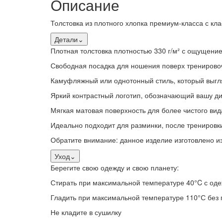
Описание
Толстовка из плотного хлопка премиум-класса с кл
Детали
⌄
Плотная толстовка плотностью 330 г/м² с ощущени
Свободная посадка для ношения поверх тренирово
Камуфляжный или однотонный стиль, который выгл
Яркий контрастный логотип, обозначающий вашу д
Мягкая матовая поверхность для более чистого вид
Идеально подходит для разминки, после тренировк
Обратите внимание: данное изделие изготовлено из
Уход
⌄
Берегите свою одежду и свою планету:
Стирать при максимальной температуре 40°C с одежд
Гладить при максимальной температуре 110°С без 
Не кладите в сушилку