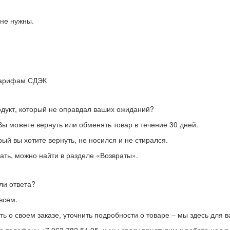
 не нужны.
 тарифам СДЭК
дукт, который не оправдал ваших ожиданий?
ы можете вернуть или обменять товар в течение 30 дней.
рый вы хотите вернуть, не носился и не стирался.
ть, можно найти в разделе «Возвраты».
ли ответа?
всем.
ть о своем заказе, уточнить подробности о товаре – мы здесь для в
по телефону +7 963 782 54 95, и мы сразу приступим к работе над