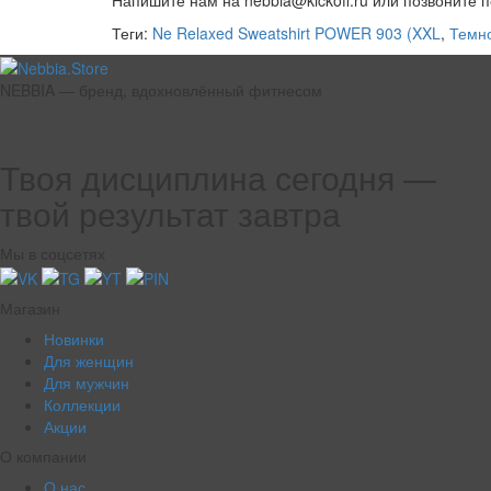
Теги:
Ne Relaxed Sweatshirt POWER 903 (XXL
,
Темн
NEBBIA — бренд, вдохновлённый фитнесом
Твоя дисциплина сегодня —
твой результат завтра
Мы в соцсетях
Магазин
Новинки
Для женщин
Для мужчин
Коллекции
Акции
О компании
О нас