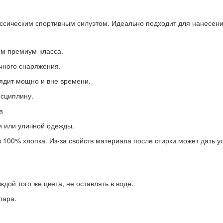
ассическим спортивным силуэтом. Идеально подходит для нанесени
ем премиум-класса.
чного снаряжения.
ядит мощно и вне времени.
исциплину.
а
и или уличной одежды.
 100% хлопка. Из-за свойств материала после стирки может дать 
ой того же цвета, не оставлять в воде.
пара.