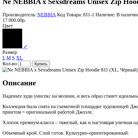
Ne NEBBIA x Sexsdreams Unisex Zip Hoo
Производитель:
NEBBIA
Код Товара: 811-1
Наличие: В наличи
17 000.00р.
Цвет
✓
Размер
L
M
S
XL
Кол-во
Купить
Описание
Наденьте худи унисекс на молнии, и весь образ станет идеальн
Коллекция была снята на съемочной площадке художницей Джо
принтом = оригинальной работой Джоэле.
Хлопок премиум-класса – тяжелый, как и настоящая уличная о
Объемный крой. Слой готов. Культурно-ориентированный.