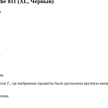
die 811 (XL, Чёрный)
и
ым.
эле Г., где выбранные предметы были распылены вручную вжив
дежда.