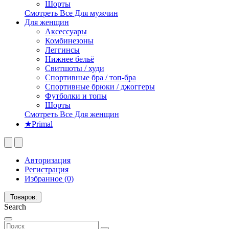
Шорты
Смотреть Все Для мужчин
Для женщин
Аксессуары
Комбинезоны
Леггинсы
Нижнее бельё
Свитшоты / худи
Спортивные бра / топ-бра
Спортивные брюки / джоггеры
Футболки и топы
Шорты
Смотреть Все Для женщин
★Primal
Авторизация
Регистрация
Избранное (0)
Товаров:
Search