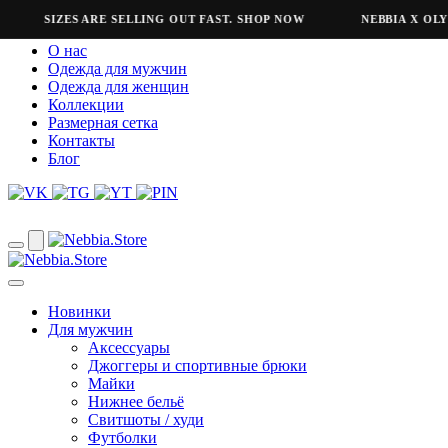
SIZES ARE SELLING OUT FAST. SHOP NOW
NEBBIA X OLYMP
О нас
Одежда для мужчин
Одежда для женщин
Коллекции
Размерная сетка
Контакты
Блог
Новинки
Для мужчин
Аксессуары
Джоггеры и спортивные брюки
Майки
Нижнее бельё
Свитшоты / худи
Футболки