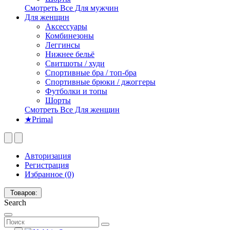
Смотреть Все Для мужчин
Для женщин
Аксессуары
Комбинезоны
Леггинсы
Нижнее бельё
Свитшоты / худи
Спортивные бра / топ-бра
Спортивные брюки / джоггеры
Футболки и топы
Шорты
Смотреть Все Для женщин
★Primal
Авторизация
Регистрация
Избранное (0)
Товаров:
Search