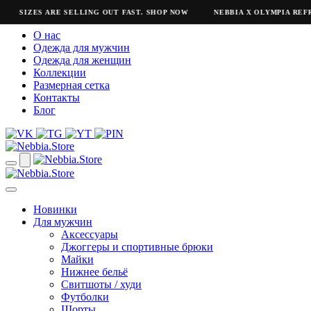
SIZES ARE SELLING OUT FAST. SHOP NOW
NEBBIA X OLYMPIA REFR
О нас
Одежда для мужчин
Одежда для женщин
Коллекции
Размерная сетка
Контакты
Блог
Новинки
Для мужчин
Аксессуары
Джоггеры и спортивные брюки
Майки
Нижнее бельё
Свитшоты / худи
Футболки
Шорты