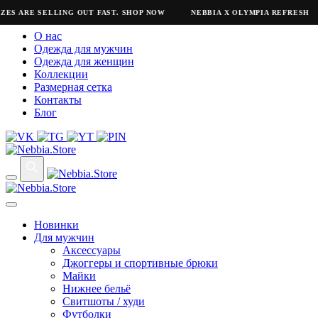
ZES ARE SELLING OUT FAST. SHOP NOW
NEBBIA X OLYMPIA REFRESH
О нас
Одежда для мужчин
Одежда для женщин
Коллекции
Размерная сетка
Контакты
Блог
Новинки
Для мужчин
Аксессуары
Джоггеры и спортивные брюки
Майки
Нижнее бельё
Свитшоты / худи
Футболки