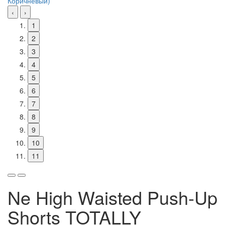
‹
›
1
2
3
4
5
6
7
8
9
10
11
Ne High Waisted Push-Up
Shorts TOTALLY