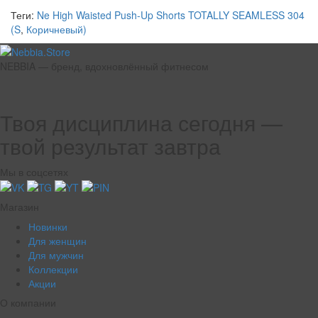
Теги:
Ne High Waisted Push-Up Shorts TOTALLY SEAMLESS 304
(S
,
Коричневый)
NEBBIA — бренд, вдохновлённый фитнесом
Твоя дисциплина сегодня —
твой результат завтра
Мы в соцсетях
Магазин
Новинки
Для женщин
Для мужчин
Коллекции
Акции
О компании