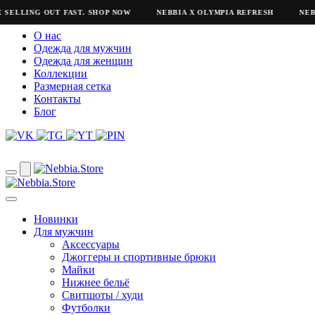
ELLING OUT FAST. SHOP NOW
NEBBIA X OLYMPIA REFRESH
NEBBIA
О нас
Одежда для мужчин
Одежда для женщин
Коллекции
Размерная сетка
Контакты
Блог
Новинки
Для мужчин
Аксессуары
Джоггеры и спортивные брюки
Майки
Нижнее бельё
Свитшоты / худи
Футболки