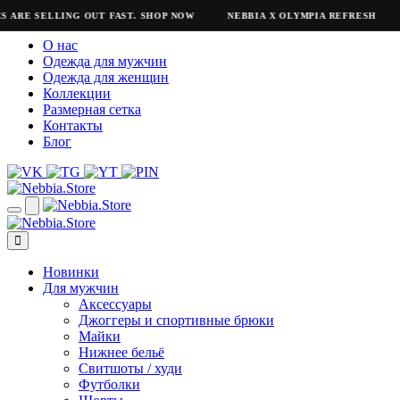
E SELLING OUT FAST. SHOP NOW
NEBBIA X OLYMPIA REFRESH
NEB
О нас
Одежда для мужчин
Одежда для женщин
Коллекции
Размерная сетка
Контакты
Блог
Новинки
Для мужчин
Аксессуары
Джоггеры и спортивные брюки
Майки
Нижнее бельё
Свитшоты / худи
Футболки