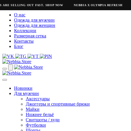
ARE SELLING OUT FAST. SHOP NOW
NEBBIA X OLYMPIA REFRESH
N
О нас
Одежда для мужчин
Одежда для женщин
Коллекции
Размерная сетка
Контакты
Блог
Новинки
Для мужчин
Аксессуары
Джоггеры и спортивные брюки
Майки
Нижнее бельё
Свитшоты / худи
Футболки
Шорты