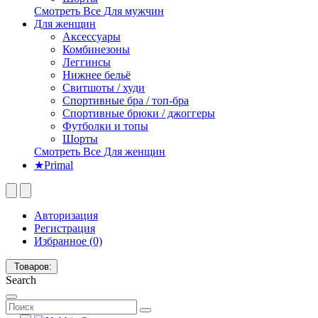
Смотреть Все Для мужчин
Для женщин
Аксессуары
Комбинезоны
Леггинсы
Нижнее бельё
Свитшоты / худи
Спортивные бра / топ-бра
Спортивные брюки / джоггеры
Футболки и топы
Шорты
Смотреть Все Для женщин
★Primal
Авторизация
Регистрация
Избранное (0)
Товаров:
Search