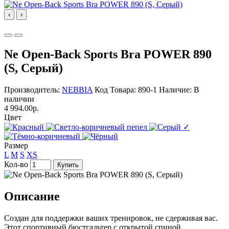
‹
›
Ne Open-Back Sports Bra POWER 890
(S, Серый)
Производитель:
NEBBIA
Код Товара: 890-1
Наличие: В
наличии
4 994.00р.
Цвет
✓
Размер
L
M
S
XS
Кол-во
Купить
Описание
Создан для поддержки ваших тренировок, не сдерживая вас.
Этот спортивный бюстгальтер с открытой спиной