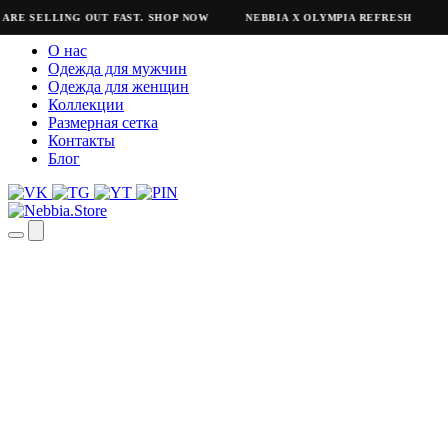
 SELLING OUT FAST. SHOP NOW
NEBBIA X OLYMPIA REFRESH
NEBB
О нас
Одежда для мужчин
Одежда для женщин
Коллекции
Размерная сетка
Контакты
Блог