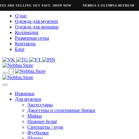
ES ARE SELLING OUT FAST. SHOP NOW
NEBBIA X OLYMPIA REFRESH
О нас
Одежда для мужчин
Одежда для женщин
Коллекции
Размерная сетка
Контакты
Блог
Новинки
Для мужчин
Аксессуары
Джоггеры и спортивные брюки
Майки
Нижнее бельё
Свитшоты / худи
Футболки
Шорты