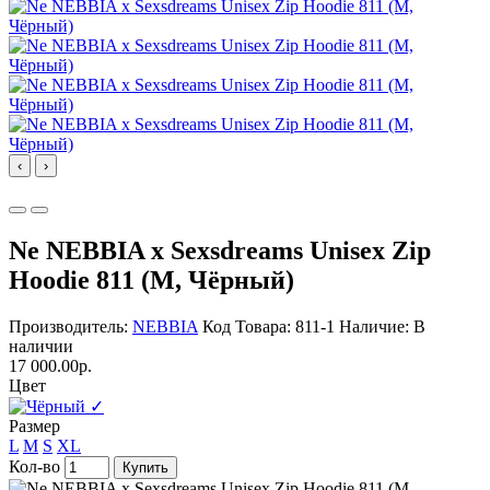
‹
›
Ne NEBBIA x Sexsdreams Unisex Zip
Hoodie 811 (M, Чёрный)
Производитель:
NEBBIA
Код Товара: 811-1
Наличие: В
наличии
17 000.00р.
Цвет
✓
Размер
L
M
S
XL
Кол-во
Купить