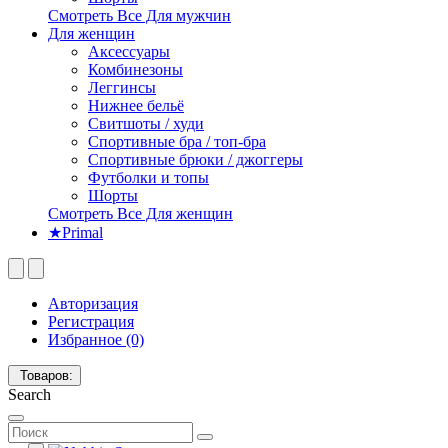
Смотреть Все Для мужчин
Для женщин
Аксессуары
Комбинезоны
Леггинсы
Нижнее бельё
Свитшоты / худи
Спортивные бра / топ-бра
Спортивные брюки / джоггеры
Футболки и топы
Шорты
Смотреть Все Для женщин
★Primal
Авторизация
Регистрация
Избранное (0)
Товаров:
Search