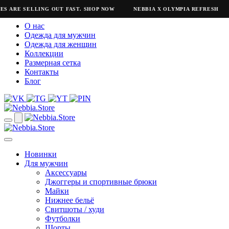
S ARE SELLING OUT FAST. SHOP NOW
NEBBIA X OLYMPIA REFRESH
О нас
Одежда для мужчин
Одежда для женщин
Коллекции
Размерная сетка
Контакты
Блог
Новинки
Для мужчин
Аксессуары
Джоггеры и спортивные брюки
Майки
Нижнее бельё
Свитшоты / худи
Футболки
Шорты