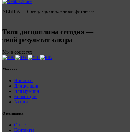
NEBBIA — бренд, вдохновлённый фитнесом
Твоя дисциплина сегодня —
твой результат завтра
Мы в соцсетях
Магазин
Новинки
Для женщин
Для мужчин
Коллекции
Акции
О компании
О нас
Контакты