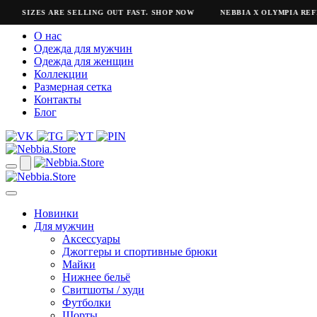
SIZES ARE SELLING OUT FAST. SHOP NOW
NEBBIA X OLYMPIA REFR
О нас
Одежда для мужчин
Одежда для женщин
Коллекции
Размерная сетка
Контакты
Блог
Новинки
Для мужчин
Аксессуары
Джоггеры и спортивные брюки
Майки
Нижнее бельё
Свитшоты / худи
Футболки
Шорты