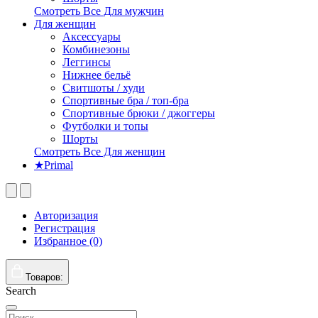
Смотреть Все Для мужчин
Для женщин
Аксессуары
Комбинезоны
Леггинсы
Нижнее бельё
Свитшоты / худи
Спортивные бра / топ-бра
Спортивные брюки / джоггеры
Футболки и топы
Шорты
Смотреть Все Для женщин
★Primal
Авторизация
Регистрация
Избранное (0)
Товаров:
Search