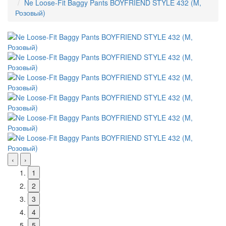
Ne Loose-Fit Baggy Pants BOYFRIEND STYLE 432 (M,
Розовый)
‹
›
1
2
3
4
5