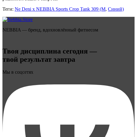
Теги:
Ne Deni x NEBBIA Sports Crop Tank 309 (M
,
Синий)
NEBBIA — бренд, вдохновлённый фитнесом
Твоя дисциплина сегодня —
твой результат завтра
Мы в соцсетях