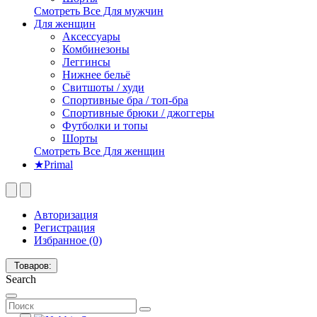
Смотреть Все Для мужчин
Для женщин
Аксессуары
Комбинезоны
Леггинсы
Нижнее бельё
Свитшоты / худи
Спортивные бра / топ-бра
Спортивные брюки / джоггеры
Футболки и топы
Шорты
Смотреть Все Для женщин
★Primal
Авторизация
Регистрация
Избранное (0)
Товаров:
Search