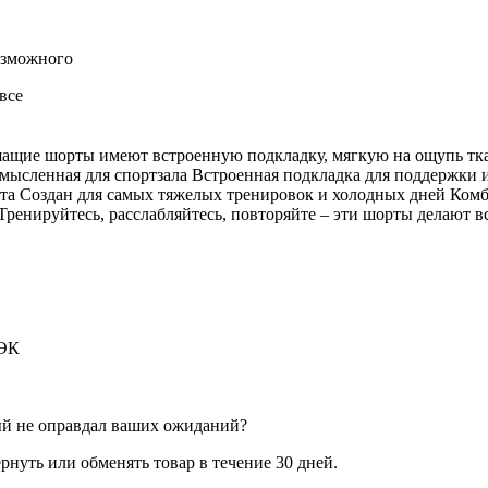
озможного
все
щие шорты имеют встроенную подкладку, мягкую на ощупь ткань
мысленная для спортзала Встроенная подкладка для поддержки и
а Создан для самых тяжелых тренировок и холодных дней Комби
ренируйтесь, расслабляйтесь, повторяйте – эти шорты делают в
ДЭК
ый не оправдал ваших ожиданий?
рнуть или обменять товар в течение 30 дней.