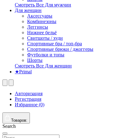
Смотреть Все Для мужчин
Для женщин
Аксессуары
Комбинезоны
Леггинсы
Нижнее бельё
Свитшоты / худи
Спортивные бра / топ-бра
Спортивные брюки / джоггеры
Футболки и топы
Шорты
Смотреть Все Для женщин
★Primal
Авторизация
Регистрация
Избранное (0)
Товаров:
Search