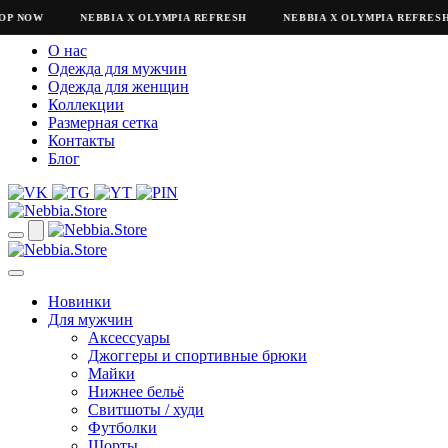
OP NOW
NEBBIA X OLYMPIA REFRESH
NEBBIA X OLYMPIA REFRESH
О нас
Одежда для мужчин
Одежда для женщин
Коллекции
Размерная сетка
Контакты
Блог
Новинки
Для мужчин
Аксессуары
Джоггеры и спортивные брюки
Майки
Нижнее бельё
Свитшоты / худи
Футболки
Шорты