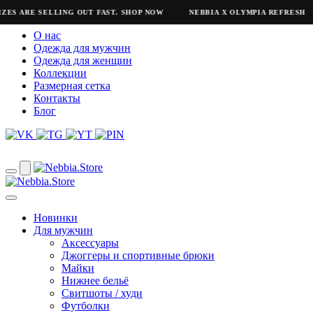
ZES ARE SELLING OUT FAST. SHOP NOW
NEBBIA X OLYMPIA REFRESH
О нас
Одежда для мужчин
Одежда для женщин
Коллекции
Размерная сетка
Контакты
Блог
Новинки
Для мужчин
Аксессуары
Джоггеры и спортивные брюки
Майки
Нижнее бельё
Свитшоты / худи
Футболки