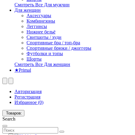
Смотреть Все Для мужчин
Для женщин
Аксессуары
Комбинезоны
Леггинсы
Нижнее бельё
Свитшоты / худи
Спортивные бра / топ-бра
Спортивные брюки / джоггеры
Футболки и топы
Шорты
Смотреть Все Для женщин
★Primal
Авторизация
Регистрация
Избранное (0)
Товаров:
Search