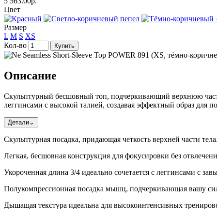
5 563.00р.
Цвет
Размер
L
M
S
XS
Кол-во
Купить
Описание
Скульптурный бесшовный топ, подчеркивающий верхнюю часть 
леггинсами с высокой талией, создавая эффектный образ для по
Детали
⌄
Скульптурная посадка, придающая четкость верхней части тела
Легкая, бесшовная конструкция для фокусировки без отвлечен
Укороченная длина 3/4 идеально сочетается с леггинсами с за
Полукомпрессионная посадка мышц, подчеркивающая вашу си
Дышащая текстура идеальна для высокоинтенсивных трениров