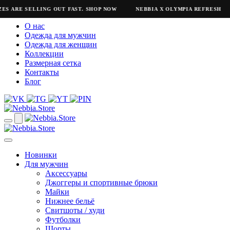
ES ARE SELLING OUT FAST. SHOP NOW
NEBBIA X OLYMPIA REFRESH
О нас
Одежда для мужчин
Одежда для женщин
Коллекции
Размерная сетка
Контакты
Блог
Новинки
Для мужчин
Аксессуары
Джоггеры и спортивные брюки
Майки
Нижнее бельё
Свитшоты / худи
Футболки
Шорты