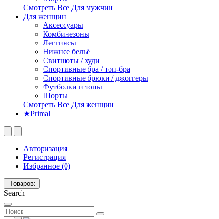
Смотреть Все Для мужчин
Для женщин
Аксессуары
Комбинезоны
Леггинсы
Нижнее бельё
Свитшоты / худи
Спортивные бра / топ-бра
Спортивные брюки / джоггеры
Футболки и топы
Шорты
Смотреть Все Для женщин
★Primal
Авторизация
Регистрация
Избранное (0)
Товаров:
Search