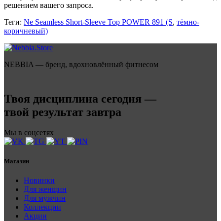
решением вашего запроса.
Теги:
Ne Seamless Short-Sleeve Top POWER 891 (S
,
тёмно-
коричневый)
NEBBIA — бренд, вдохновлённый фитнесом
Твоя дисциплина сегодня —
твой результат завтра
Мы в соцсетях
Магазин
Новинки
Для женщин
Для мужчин
Коллекции
Акции