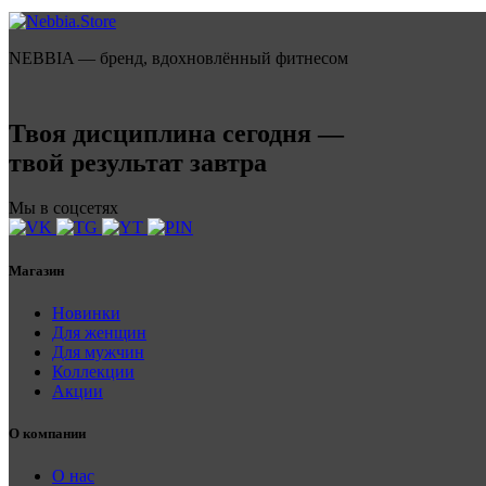
NEBBIA — бренд, вдохновлённый фитнесом
Твоя дисциплина сегодня —
твой результат завтра
Мы в соцсетях
Магазин
Новинки
Для женщин
Для мужчин
Коллекции
Акции
О компании
О нас