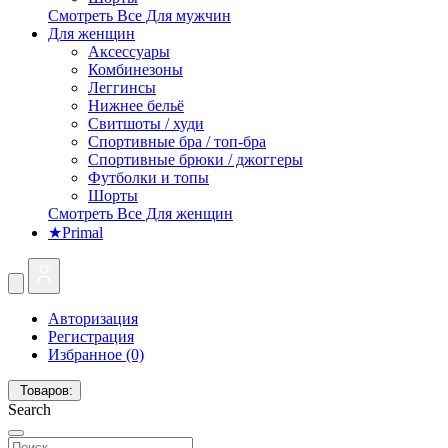
Смотреть Все Для мужчин
Для женщин
Аксессуары
Комбинезоны
Леггинсы
Нижнее бельё
Свитшоты / худи
Спортивные бра / топ-бра
Спортивные брюки / джоггеры
Футболки и топы
Шорты
Смотреть Все Для женщин
★Primal
Авторизация
Регистрация
Избранное (0)
Товаров:
Search