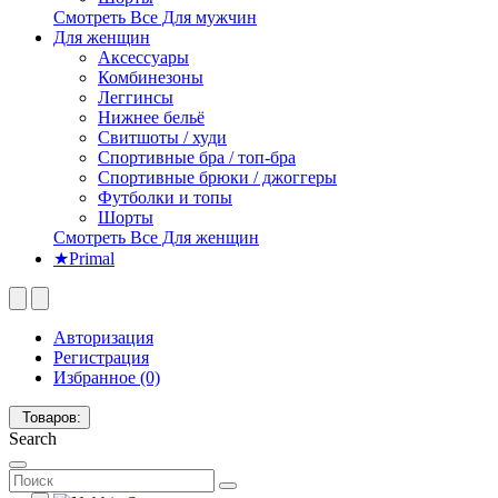
Смотреть Все Для мужчин
Для женщин
Аксессуары
Комбинезоны
Леггинсы
Нижнее бельё
Свитшоты / худи
Спортивные бра / топ-бра
Спортивные брюки / джоггеры
Футболки и топы
Шорты
Смотреть Все Для женщин
★Primal
Авторизация
Регистрация
Избранное (0)
Товаров:
Search