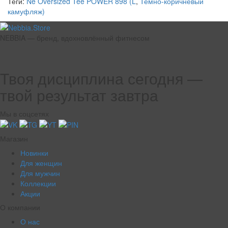
Теги:
Ne Oversized Tee POWER 898 (L
,
Темно-коричневый
камуфляж)
NEBBIA — бренд, вдохновлённый фитнесом
Твоя дисциплина сегодня —
твой результат завтра
Мы в соцсетях
Магазин
Новинки
Для женщин
Для мужчин
Коллекции
Акции
О компании
О нас