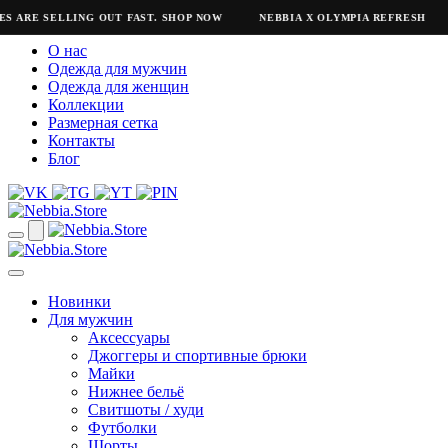
S ARE SELLING OUT FAST. SHOP NOW
NEBBIA X OLYMPIA REFRESH
О нас
Одежда для мужчин
Одежда для женщин
Коллекции
Размерная сетка
Контакты
Блог
Новинки
Для мужчин
Аксессуары
Джоггеры и спортивные брюки
Майки
Нижнее бельё
Свитшоты / худи
Футболки
Шорты