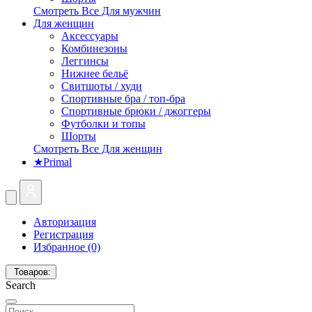
Смотреть Все Для мужчин
Для женщин
Аксессуары
Комбинезоны
Леггинсы
Нижнее бельё
Свитшоты / худи
Спортивные бра / топ-бра
Спортивные брюки / джоггеры
Футболки и топы
Шорты
Смотреть Все Для женщин
★Primal
Авторизация
Регистрация
Избранное (0)
Товаров:
Search