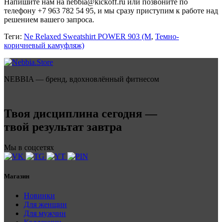
Напишите нам на nebbia@kickoff.ru или позвоните по
телефону +7 963 782 54 95, и мы сразу приступим к работе над
решением вашего запроса.
Теги:
Ne Relaxed Sweatshirt POWER 903 (M
,
Темно-
коричневый камуфляж)
NEBBIA — бренд, вдохновлённый фитнесом
Твоя дисциплина сегодня —
твой результат завтра
Мы в соцсетях
Магазин
Новинки
Для женщин
Для мужчин