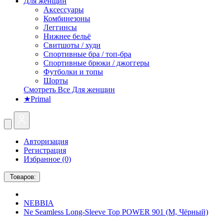
Для женщин
Аксессуары
Комбинезоны
Леггинсы
Нижнее бельё
Свитшоты / худи
Спортивные бра / топ-бра
Спортивные брюки / джоггеры
Футболки и топы
Шорты
Смотреть Все Для женщин
★Primal
Авторизация
Регистрация
Избранное (0)
Товаров:
NEBBIA
Ne Seamless Long-Sleeve Top POWER 901 (M, Чёрный)